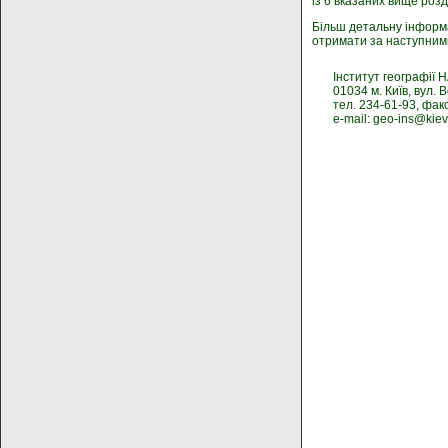
із 6 вказаних вище розд
Більш детальну інформ
отримати за наступним
Інститут географії 
01034 м. Київ, вул.
тел. 234-61-93, фак
е-mail: geo-ins@kiev