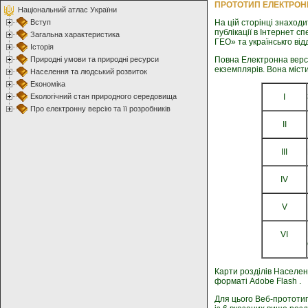
ПРОТОТИП ЕЛЕКТРОНН
Національний атлас України
Вступ
На цій сторінці знаход
публікації в Інтернет с
Загальна характеристика
ГЕО» та українськго від
Історія
Природні умови та природні ресурси
Повна Електронна верс
екземплярів. Вона місти
Населення та людський розвиток
Економіка
Екологічний стан природного середовища
І
Про електронну версію та її розробників
ІІ
ІІІ
IV
V
VI
Карти розділів Населенн
форматі Adobe Flash .
Для цього Веб-прототип