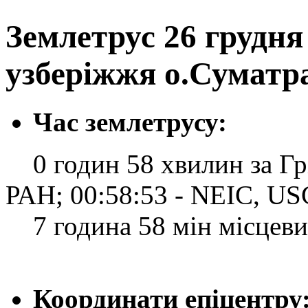
Землетрус 26 грудня 
узберіжжя о.Суматра
Час землетрусу:
0 годин 58 хвилин за Грі
РАН; 00:58:53 - NEIC, U
7 година 58 мін місцевий
Координати епіцентру