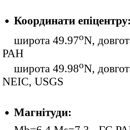
Координати епіцентру
o
широта 49.97
N, довгот
РАН
o
широта 49.98
N, довгот
NEIC, USGS
Магнітуди:
Mb=6.4 Ms=7.3 - ГС Р