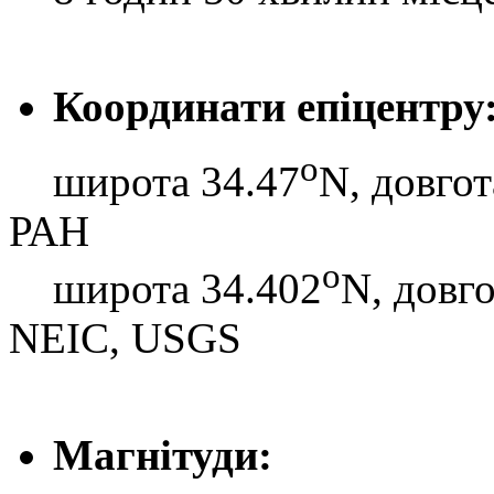
Координати епіцентру
o
широта 34.47
N, довгот
РАН
o
широта 34.402
N, довго
NEIC, USGS
Магнітуди: