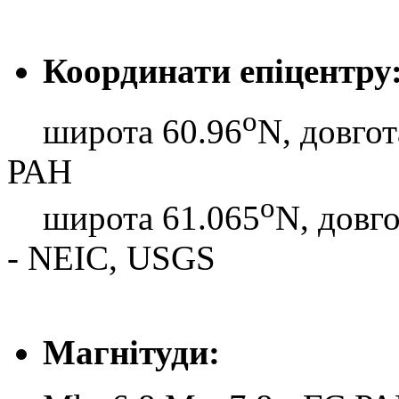
Координати епіцентру
o
широта 60.96
N, довгот
РАН
o
широта 61.065
N, довг
- NEIC, USGS
Магнітуди: