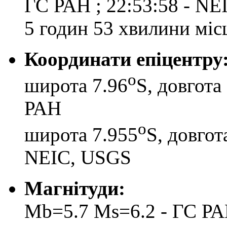
ГС РАН ; 22:53:58 - N
5 годин 53 хвилини місц
Координати епіцентру
o
широта 7.96
S, довгота
РАН
o
широта 7.955
S, довгот
NEIC, USGS
Магнітуди:
Mb=5.7 Ms=6.2 - ГС Р