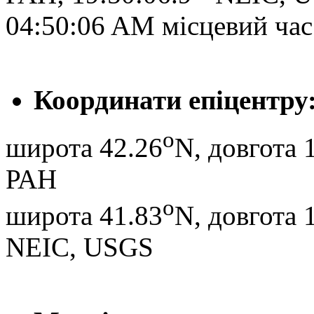
04:50:06 AM місцевий час 
Координати епіцентру
o
широта 42.26
N, довгота 
РАН
o
широта 41.83
N, довгота 
NEIC, USGS