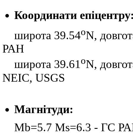
Координати епіцентру
o
широта 39.54
N, довгот
РАН
o
широта 39.61
N, довгот
NEIC, USGS
Магнітуди:
Mb=5.7 Ms=6.3 - ГС Р