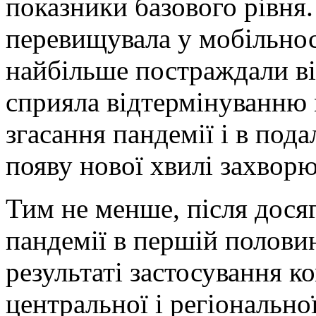
показники базового рівня
перевищувала у мобільност
найбільше постраждали ві
сприяла відтермінуванню 
згасання пандемії і в по
появу нової хвилі захворю
Тим не менше, після дося
пандемії в першій половин
результаті застосування к
центральної і регіонально