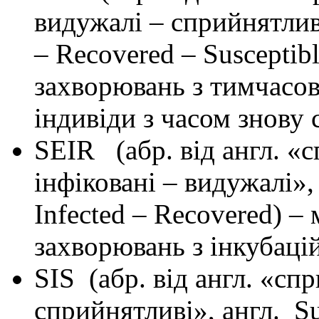
видужалі – сприйнятливі»
– Recovered – Susceptib
захворювань з тимчасов
індивіди з часом знову
SEIR (абр. від англ. «с
інфіковані – видужалі»,
Infected – Recovered) 
захворювань з інкубаці
SIS (абр. від англ. «сп
сприйнятливі», англ. Sus