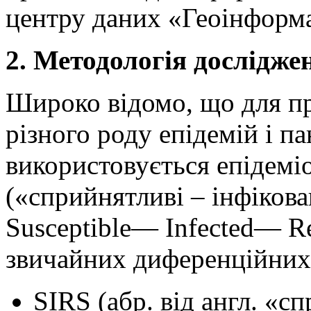
центру даних «Геоінформа
2. Методологія дослідже
Широко відомо, що для п
різного роду епідемій і п
використовується епідемі
(«сприйнятливі – інфікова
Susceptible— Infected— Re
звичайних диференційних рі
SIRS (абр. від англ. «с