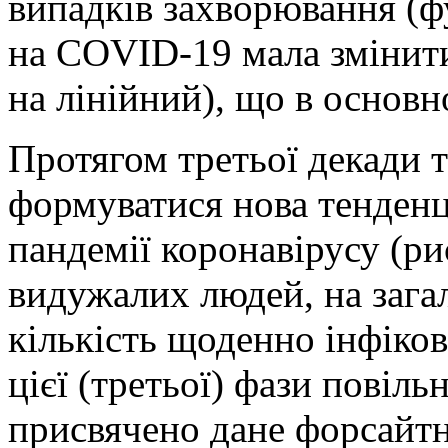
випадків захворювання (ф
на COVID-19 мала змінити
на лінійний), що в основно
Протягом третьої декади 
формуватися нова тенденц
пандемії коронавірусу (ри
видужалих людей, на зага
кількість щоденно інфіко
цієї (третьої) фази повіл
присвячено дане форсайтн