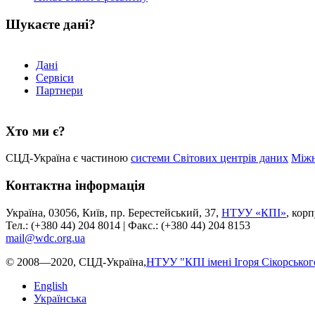
Шукаєте дані?
Дані
Сервіси
Партнери
Хто ми є?
СЦД-Україна є частиною
системи Світових центрів даних
Міжн
Контактна інформація
Україна, 03056, Київ, пр. Берестейський, 37,
НТУУ «КПІ»
, кор
Тел.: (+380 44) 204 8014 | Факс.: (+380 44) 204 8153
mail@wdc.org.ua
© 2008—2020, СЦД-Україна,
НТУУ "КПІ імені Ігоря Сікорськог
English
Українська