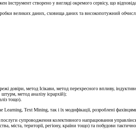
ожен інструмент створено у вигляді окремого сервісу, що відпові
бробки великих даних, сховища даних та високопотужний обчисл
ежі довіри, метод Ісікави, метод перехресного впливу, індуктивні
штурм, метод аналізу ієрархій);
ліз тощо).
 Learning, Text Mining, так і їх модифікації, розроблені фахівц
і послуги супроводження колективного напрацювання управлінсь
тва, міста, території, регіону, країни тощо) та побудови тактичн