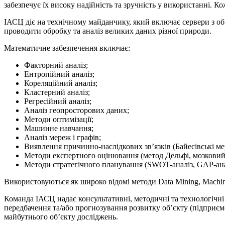
забезпечує їх високу надійність та зручність у використанні. К
ІАСЦ діє на технічному майданчику, який включає сервери з о
проводити обробку та аналіз великих даних різної природи.
Математичне забезпечення включає:
Факторний аналіз;
Ентропійний аналіз;
Кореляційний аналіз;
Кластерний аналіз;
Регресійний аналіз;
Аналіз геопросторових даних;
Методи оптимізації;
Машинне навчання;
Аналіз мереж і графів;
Виявлення причинно-наслідкових зв’язків (Байесівські мер
Методи експертного оцінювання (метод Дельфі, мозковий 
Методи стратегічного планування (SWOT-аналіз, GAP-ана
Використовуються як широко відомі методи Data Mining, Machine
Команда ІАСЦ надає консультативні, методичні та технологічн
передбачення та/або прогнозування розвитку об’єкту (підприємс
майбутнього об’єкту досліджень.