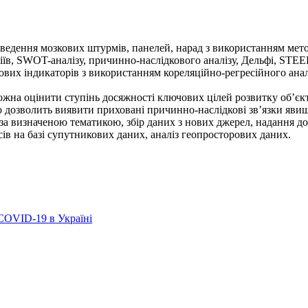
ведення мозкових штурмів, панелей, нарад з використанням мето
іїв, SWOT-аналізу, причинно-наслідкового аналізу, Дельфі, STEE
вих індикаторів з використанням кореляційно-регресійного аналі
жна оцінити ступінь досяжності ключових цілей розвитку об’єк
 дозволить виявити приховані причинно-наслідкові зв’язки явищ,
а визначеною тематикою, збір даних з нових джерел, надання дос
в на базі супутникових даних, аналіз геопросторових даних.
COVID-19 в Україні