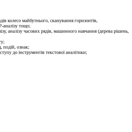
дів колесо майбутнього, сканування горизонтів,
P-аналізу тощо;
зу, аналізу часових рядів, машинного навчання (дерева рішень,
ту;
 подій, ознак;
тупу до інструментів текстової аналітики;