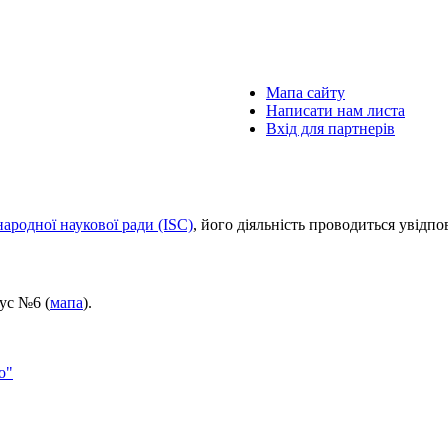
Мапа сайту
Написати нам листа
Вхід для партнерів
ародної наукової ради (ISC)
, його діяльність проводиться увідп
пус №6 (
мапа
).
о"