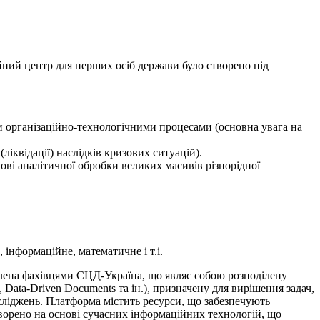
ний центр для перших осіб держави було створено під
и організаційно-технологічними процесами (основна увага на
ліквідації) наслідків кризових ситуацій).
ові аналітичної обробки великих масивів різнорідної
 інформаційне, математичне і т.і.
блена фахівцями СЦД-Україна, що являє собою розподілену
 Data-Driven Documents та ін.), призначену для вирішення задач,
сліджень. Платформа містить ресурси, що забезпечують
створено на основі сучасних інформаційних технологій, що