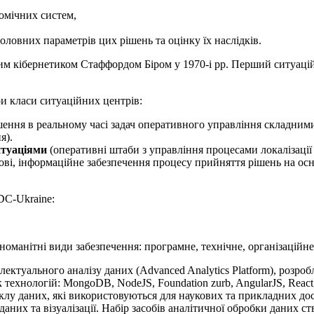
омічних систем,
,
оловних параметрів цих рішень та оцінку їх наслідків.
м кібернетиком Стаффордом Біром у 1970-і рр. Перший ситуацій
и класи ситуаційних центрів:
ішення в реальному часі задач оперативного управління складним
я).
итуаціями
(оперативні штаби з управління процесами локалізації (
ові, інформаційне забезпечення процесу прийняття рішень на осн
DC-Ukraine:
оманітні види забезпечення: програмне, технічне, організаційне,
ктуального аналізу даних (Advanced Analytics Platform), розро
технологій: MongoDB, NodeJS, Foundation zurb, AngularJS, React,
клу даних, які використовуються для наукових та прикладних до
даних та візуалізації. Набір засобів аналітичної обробки даних 