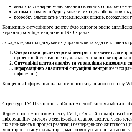
аналіз та сценарне моделювання складних соціально-екон
автоматизовану побудову можливих сценаріїв їх розвитку
розробку альтернатив управлінських рішень, розрахунок г
Концепцію ситуаційного центру було запропоновано англійськи
керівництвом Біра наприкінці 1970-х років.
За характером підтримуваних управлінських задач виділяють тр
Оперативно-диспетчерські центри
, призначені для вир
презентаційну компоненту для колективного використанн
Ситуаційні центри аналізу та управління кризовими с
Інформаційно-аналітичні ситуаційні центри
(багатоціль
інформації).
Концепція Інформаційно-аналітичного ситуаційного центру W
Структура ІАСЦ як організаційно-технічної системи містить різн
Ядром програмного комплексу ІАСЦ є Он-лайн платформа інтеле
інформаційну систему з сервіс-орієнтованою архітектурою (стек 
що виникають в процесі реалізації безперервного життєвого ци
моніторинг стану індикаторів, має розвинуті механізми аналізу 