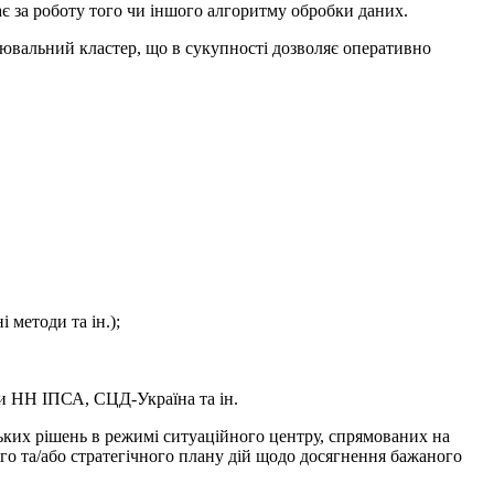
дає за роботу того чи іншого алгоритму обробки даних.
ювальний кластер, що в сукупності дозволяє оперативно
 методи та ін.);
ями НН ІПСА, СЦД-Україна та ін.
ких рішень в режимі ситуаційного центру, спрямованих на
ого та/або стратегічного плану дій щодо досягнення бажаного