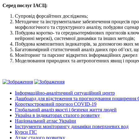
Серед послуг ІАСЦ:
Супровід форсайтних досліджень;
Методичне та інструментальне забезпечення процесів про
морфологічного та структурного аналізу, побудови сценар
Побудова коротко- та середньотермінових прогнозів ключо
нейронні мережі), системної динаміки та інших методів;
Побудова композитних індикаторів, за допомогою яких мо
Багатовимірний статистичний аналіз даних про об’єкт, що
Моніторинг та парсинг відкритих інформаційних джерел з
Моделювання природних та антропогенних явищ і процесі
Інформаційно-аналітичний ситуаційний центр
Дашбоард для відстеження та прогнозування поширення 
Короткостроковий прогноз COVID-19
Глобальний аналіз якості і безпеки життя людей
Україна в індикаторах сталого розвитку
Національний атлас України
Інструменти моніторингу динаміки поверхневих вод
Курси ГІС
Атлас сталого розвитку