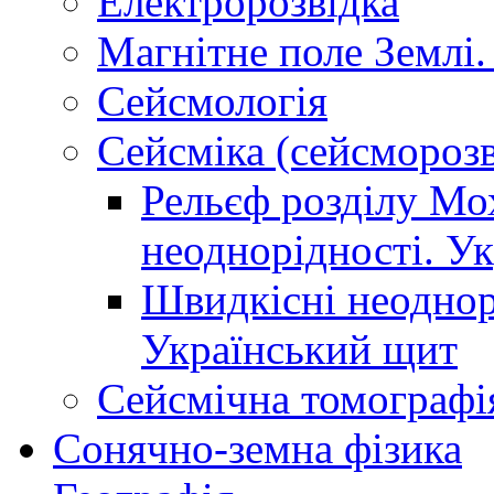
Електророзвідка
Магнітне поле Землі.
Сейсмологія
Сейсміка (сейсморозв
Рельєф розділу Мо
неоднорідності. У
Швидкісні неоднорі
Український щит
Сейсмічна томографі
Сонячно-земна фізика