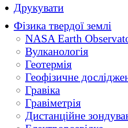
Друкувати
Фізика твердої землі
NASA Earth Observat
Вулканологія
Геотермія
Геофізичне дослідже
Гравіка
Гравіметрія
Дистанційне зондува