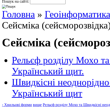
Пошук на сайті:
Головна
»
Геоінформатик
Сейсміка (сейсморозвідка
Сейсміка (сейсмороз
Рельєф розділу Мохо та
Український щит.
Швидкісні неодноріднос
Український щит
‹ Хвильові форми
вище
Рельєф розділу Мохо та Швидкісні неод