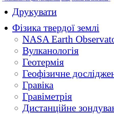
Друкувати
Фізика твердої землі
NASA Earth Observat
Вулканологія
Геотермія
Геофізичне дослідже
Гравіка
Гравіметрія
Дистанційне зондува