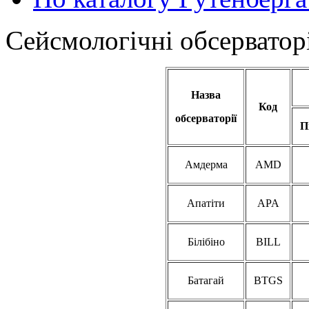
Сейсмологічні обсерваторі
Назва
Код
обсерваторії
П
Амдерма
AMD
Апатіти
APA
Білібіно
BILL
Батагай
BTGS