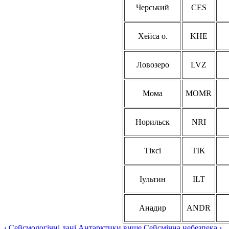
Черський
CES
Хейса о.
KHE
Ловозеро
LVZ
Мома
MOMR
Норильск
NRI
Тіксі
TIK
Іультин
ILT
Анадир
ANDR
‹ Сейсмологічні дані Антарктики
вище
Сейсмічна небезпека ›