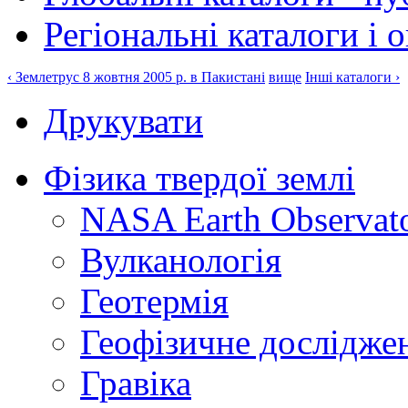
Регіональні каталоги і о
‹ Землетрус 8 жовтня 2005 р. в Пакистані
вище
Інші каталоги ›
Друкувати
Фізика твердої землі
NASA Earth Observat
Вулканологія
Геотермія
Геофізичне дослідже
Гравіка