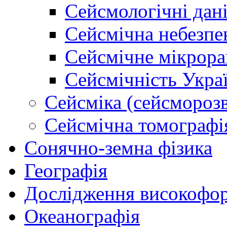
Сейсмологічні дан
Сейсмічна небезпе
Сейсмічне мікрора
Сейсмічність Укра
Сейсміка (сейсморозв
Сейсмічна томографі
Сонячно-земна фізика
Географія
Дослідження високофор
Океанографія