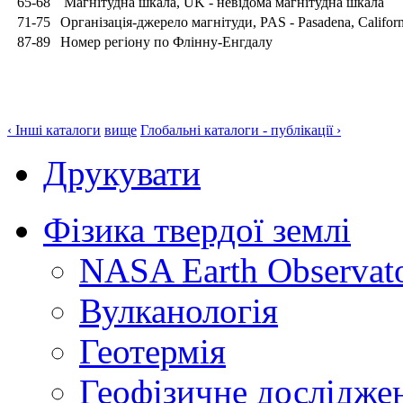
65-68
Магнітудна шкала, UK - невідома магнітудна шкала
71-75
Організація-джерело магнітуди, PAS - Pasadena, Califor
87-89
Номер регіону по Флінну-Енгдалу
‹ Інші каталоги
вище
Глобальні каталоги - публікації ›
Друкувати
Фізика твердої землі
NASA Earth Observat
Вулканологія
Геотермія
Геофізичне дослідже