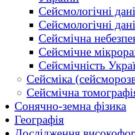
Сейсмологічні дан
Сейсмологічні дан
Сейсмічна небезпе
Сейсмічне мікрора
Сейсмічність Укра
Сейсміка (сейсморозв
Сейсмічна томографі
Сонячно-земна фізика
Географія
Дослідження високофор