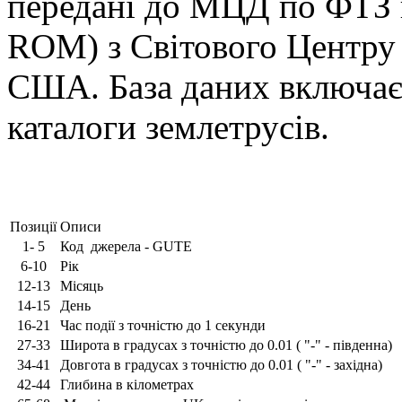
передані до МЦД по ФТЗ 
ROM) з Світового Центру 
США. База даних включає 
каталоги землетрусів.
Позиції
Описи
1- 5
Код джерела - GUTE
6-10
Рік
12-13
Місяць
14-15
День
16-21
Час події з точністю до 1 секунди
27-33
Широта в градусах з точністю до 0.01 ( "-" - південна)
34-41
Довгота в градусах з точністю до 0.01 ( "-" - західна)
42-44
Глибина в кілометрах