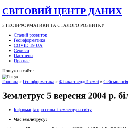
СВІТОВИЙ ЦЕНТР ДАНИХ
З ГЕОІНФОРМАТИКИ ТА СТАЛОГО РОЗВИТКУ
Сталий розвиток
Геоінформатика
COVID-19 UA
Сервіси
Партнери
Про нас
Пошук на сайті:
Головна
»
Геоінформатика
»
Фізика твердої землі
»
Сейсмологія
Землетрус 5 вересня 2004 р. б
Інформація про сильні землетруси світу
Час землетрусу: