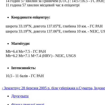
14 годин 57 хвилин за Грінвічем (UTC) : 14:57:16.5 - ГС РАН;
11 година 57 хвилин місцевий час в епіцентрі
Координати епіцентру:
o
o
широта 33.19
N, довгота 137.05
E, глибина 10 км. - ГС РАН
o
o
широта 33.19
N, довгота 137.06
E, глибина 10 км. - NEIC, 
Магнітуди:
Mb=6.4 Ms=7.5 - ГС РАН
Mb=6.2 Ms=7.1 M=7.4 (HRV) - NEIC, USGS
Інтенсивність:
10,5 - 11 балів - ГС РАН
‹ Землетрус 28 березня 2005 р. біля узберіжжя о.Суматра, Індоне
Друкувати
Фізика твердої землі