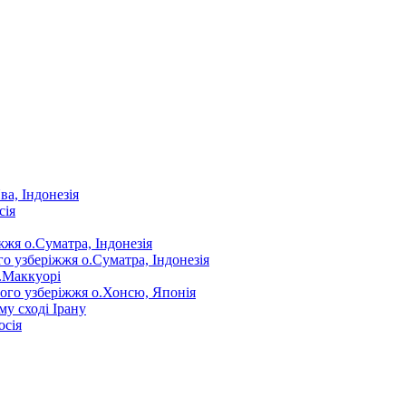
ва, Індонезія
сія
жжя о.Суматра, Індонезія
го узберіжжя о.Суматра, Індонезія
о.Маккуорі
нного узберіжжя о.Хонсю, Японія
му сході Ірану
осія