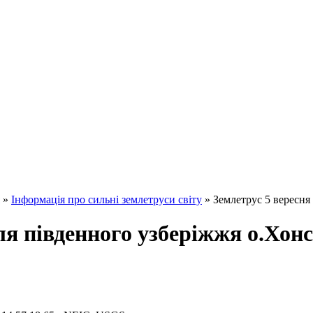
»
Інформація про сильні землетруси світу
» Землетрус 5 вересня 
іля південного узберіжжя о.Хон