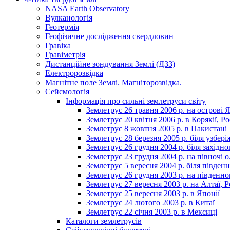
NASA Earth Observatory
Вулканологія
Геотермія
Геофізичне дослідження свердловин
Гравіка
Гравіметрія
Дистанційне зондування Землі (ДЗЗ)
Електророзвідка
Магнітне поле Землі. Магніторозвідка.
Сейсмологія
Інформація про сильні землетруси світу
Землетрус 26 травня 2006 р. на острові Я
Землетрус 20 квітня 2006 р. в Корякії, Ро
Землетрус 8 жовтня 2005 р. в Пакистані
Землетрус 28 березня 2005 р. біля узбері
Землетрус 26 грудня 2004 р. біля західно
Землетрус 23 грудня 2004 р. на півночі 
Землетрус 5 вересня 2004 р. біля півде
Землетрус 26 грудня 2003 р. на південно
Землетрус 27 вересня 2003 р. на Алтаї, Р
Землетрус 25 вересня 2003 р. в Японії
Землетрус 24 лютого 2003 р. в Китаї
Землетрус 22 січня 2003 р. в Мексиці
Каталоги землетрусів