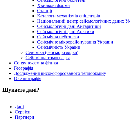
Сейсмологічні бюлетені
Хвильові форми
Станції
Каталоги механізмів епіцентрів
Національний центр сейсмологічних даних У
Сейсмологічні дані Антарктики
Сейсмологічні дані Арктики
Сейсмічна небезпека
Сейсмічне мікрорайонування України
Сейсмічність України
Сейсміка (сейсморозвідка)
Сейсмічна томографія
Сонячно-земна фізика
Географія
Дослідження високофорсованого теплообміну
Океанографія
Шукаєте дані?
Дані
Сервіси
Партнери