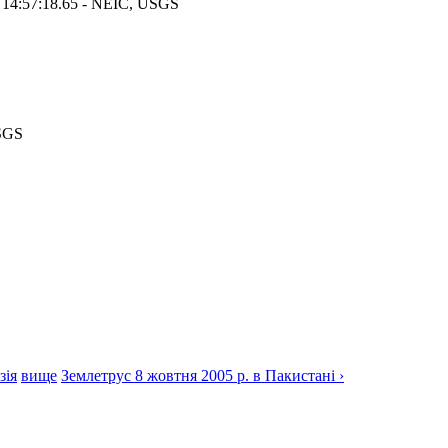
 14:57:18.65 - NEIC, USGS
USGS
зія
вище
Землетрус 8 жовтня 2005 р. в Пакистані ›