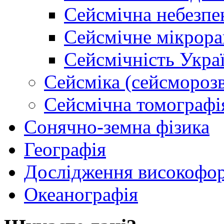
Сейсмічна небезпе
Сейсмічне мікрора
Сейсмічність Укра
Сейсміка (сейсморозв
Сейсмічна томографі
Сонячно-земна фізика
Географія
Дослідження високофор
Океанографія