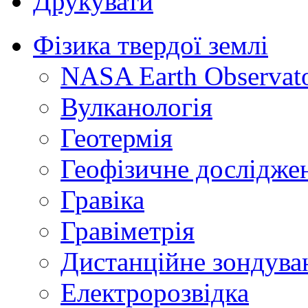
Друкувати
Фізика твердої землі
NASA Earth Observat
Вулканологія
Геотермія
Геофізичне дослідже
Гравіка
Гравіметрія
Дистанційне зондува
Електророзвідка