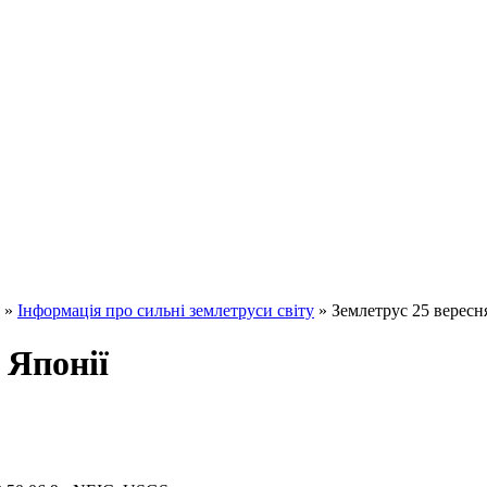
»
Інформація про сильні землетруси світу
» Землетрус 25 вересня
 Японії