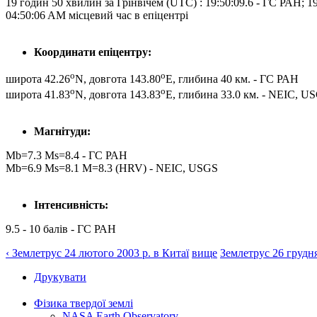
19 годин 50 хвилин за Грінвічем (UTC) : 19:50:09.6 - ГС РАН; 1
04:50:06 AM місцевий час в епіцентрі
Координати епіцентру:
o
o
широта 42.26
N, довгота 143.80
E, глибина 40 км. - ГС РАН
o
o
широта 41.83
N, довгота 143.83
E, глибина 33.0 км. - NEIC, U
Магнітуди:
Mb=7.3 Ms=8.4 - ГС РАН
Mb=6.9 Ms=8.1 M=8.3 (HRV) - NEIC, USGS
Інтенсивність:
9.5 - 10 балів - ГС РАН
‹ Землетрус 24 лютого 2003 р. в Китаї
вище
Землетрус 26 грудня
Друкувати
Фізика твердої землі
NASA Earth Observatory