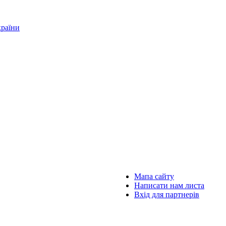
країни
Мапа сайту
Написати нам листа
Вхід для партнерів