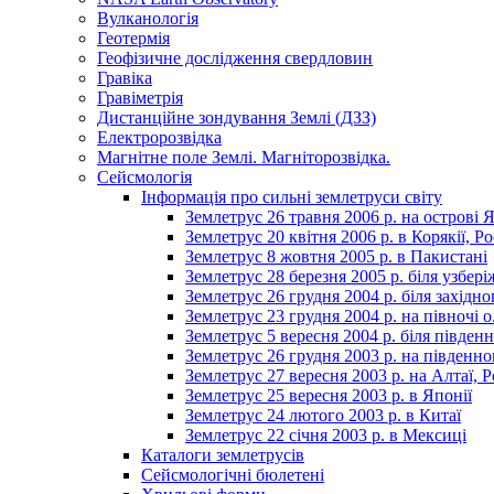
Вулканологія
Геотермія
Геофізичне дослідження свердловин
Гравіка
Гравіметрія
Дистанційне зондування Землі (ДЗЗ)
Електророзвідка
Магнітне поле Землі. Магніторозвідка.
Сейсмологія
Інформація про сильні землетруси світу
Землетрус 26 травня 2006 р. на острові Я
Землетрус 20 квітня 2006 р. в Корякії, Ро
Землетрус 8 жовтня 2005 р. в Пакистані
Землетрус 28 березня 2005 р. біля узбері
Землетрус 26 грудня 2004 р. біля західно
Землетрус 23 грудня 2004 р. на півночі 
Землетрус 5 вересня 2004 р. біля півде
Землетрус 26 грудня 2003 р. на південно
Землетрус 27 вересня 2003 р. на Алтаї, Р
Землетрус 25 вересня 2003 р. в Японії
Землетрус 24 лютого 2003 р. в Китаї
Землетрус 22 січня 2003 р. в Мексиці
Каталоги землетрусів
Сейсмологічні бюлетені