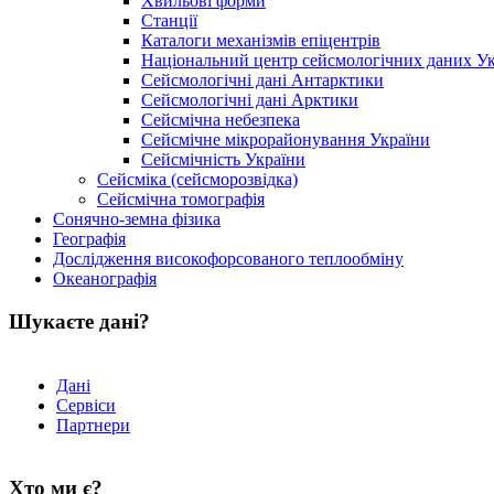
Хвильові форми
Станції
Каталоги механізмів епіцентрів
Національний центр сейсмологічних даних У
Сейсмологічні дані Антарктики
Сейсмологічні дані Арктики
Сейсмічна небезпека
Сейсмічне мікрорайонування України
Сейсмічність України
Сейсміка (сейсморозвідка)
Сейсмічна томографія
Сонячно-земна фізика
Географія
Дослідження високофорсованого теплообміну
Океанографія
Шукаєте дані?
Дані
Сервіси
Партнери
Хто ми є?