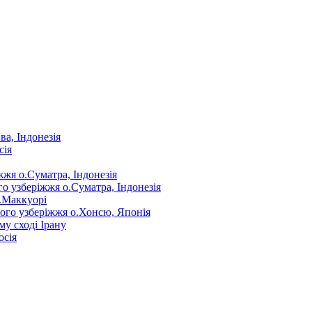
ва, Індонезія
сія
жжя о.Суматра, Індонезія
го узберіжжя о.Суматра, Індонезія
о.Маккуорі
нного узберіжжя о.Хонсю, Японія
му сході Ірану
осія