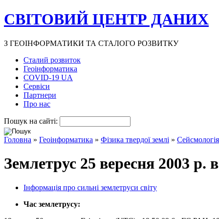
СВІТОВИЙ ЦЕНТР ДАНИХ
З ГЕОІНФОРМАТИКИ ТА СТАЛОГО РОЗВИТКУ
Сталий розвиток
Геоінформатика
COVID-19 UA
Сервіси
Партнери
Про нас
Пошук на сайті:
Головна
»
Геоінформатика
»
Фізика твердої землі
»
Сейсмологія
Землетрус 25 вересня 2003 р. в
Інформація про сильні землетруси світу
Час землетрусу: