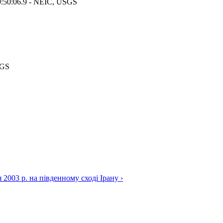
9:50:06.9 - NEIC, USGS
SGS
 2003 р. на південному сході Ірану ›